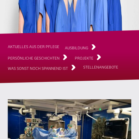
AKTUELLES AUS DER PFLEGE
MEHR
AUSBILDUNG
MEHR
MEHR
PERSÖNLICHE GESCHICHTEN
PROJEKTE
STELLENANGEBOTE
MEHR
WAS SONST NOCH SPANNEND IST